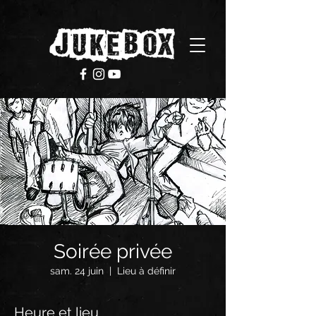
Soirée privée
sam. 24 juin
  |  
Lieu à définir
Heure et lieu